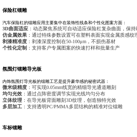
保险杠镭雕
汽车保险杠的镭雕应用主要集中在装饰性线条和个性化图案方面：
3D曲面适应
：动态聚焦系统可自动适应保险杠复杂曲面，保持
仿金属效果
：通过特殊参数设置可在塑料表面实现金属质感纹
剥漆精准度
：剥漆深度控制在50-100μm，不损伤基材
个性化定制
：支持客户专属图案的快速打样和批量生产
氛围灯镭雕导光板
内饰氛围灯导光板的镭雕工艺是提升豪华感的秘密武器：
微米级精度
：可实现0.05mm线宽的精细导光通道雕刻
均匀光效
：通过点阵密度调节实现光线均匀分布
立体纹理
：在导光板背面雕刻3D纹理，创造独特光效
多层加工
：支持透明PC/PMMA多层结构的精准对位镭雕
车标镭雕