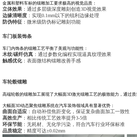
金属和塑料车标的镭雕加工要求极高的视觉品质：
立体效果
：通过多层级深度雕刻创造3D视觉效果
边缘清晰度
：实现0.1mm以下的锐利边缘处理
防伪特征
：微米级防伪标记雕刻功能
车门板装饰条
车门内饰条的镭雕工艺平衡了美观与功能性：
木纹/碳纤仿真
：通过参数化编程实现逼真纹理效果
触感优化
：表面微结构镭雕改善手感
车轮毂镭雕
高端轮毂的镭雕加工展现了大幅面3D激光镭雕工艺的极致能力，通过
大幅面3D动态聚焦镭雕系统在汽车装饰领域具有显著优势：
曲面自适应
：自动补偿焦距变化，保证复杂曲面加工一致性
高效生产
：相比传统工艺效率提升3-5倍
环保节能
：无耗材、无化学污染，符合汽车行业环保标准
品质稳定
：精度可达±0.02mm