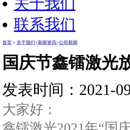
关于我们
联系我们
首页
>
关于我们
>
新闻资讯
>
公司新闻
国庆节鑫镭激光
发表时间：2021-09-2
大家好：
鑫镭激光2021年“国