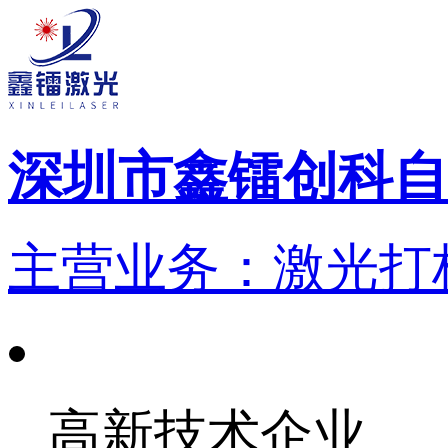
深圳市鑫镭创科自
主营业务：激光打标
高新技术企业