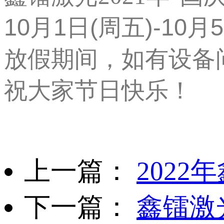
10
月
1
日
(
周五
)-10
月
5
放假期间，如有设备问题
祝大家节日快乐！
上一篇：
202
下一篇：
鑫镭激