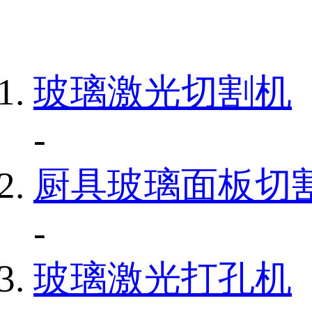
玻璃激光切割机
-
厨具玻璃面板切
-
玻璃激光打孔机