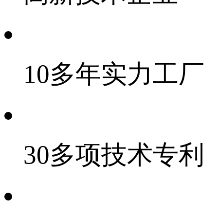
10多年实力工厂
30多项技术专利