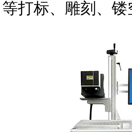
等打标、雕刻、镂